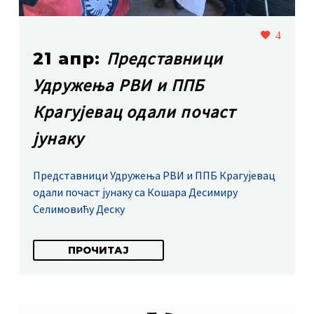
4
Представници
21 апр:
Удружења РВИ и ППБ
Крагујевац одали почаст
јунаку
Представници Удружења РВИ и ППБ Крагујевац
одали почаст јунаку са Кошара Десимиру
Селимовићу Деску
ПРОЧИТАЈ