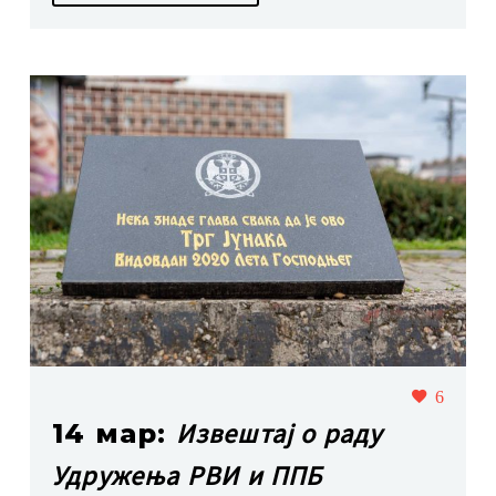
6
Извештај о раду
14 мар:
Удружења РВИ и ППБ