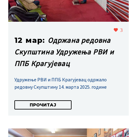
3
Одржана редовна
12 мар:
Скупштина Удружења РВИ и
ППБ Крагујевац
Удружење РВИ и ППБ Крагујевац одржало
редовну Скупштину 14. марта 2025. године
ПРОЧИТАЈ