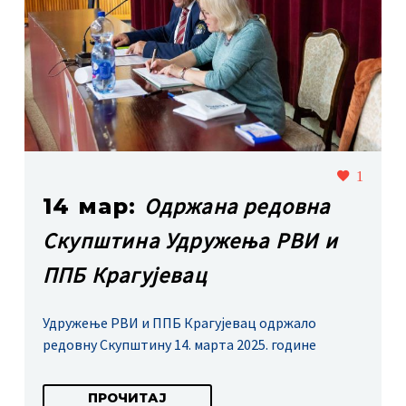
1
Одржана редовна
14 мар:
Скупштина Удружења РВИ и
ППБ Крагујевац
Удружење РВИ и ППБ Крагујевац одржало
редовну Скупштину 14. марта 2025. године
ПРОЧИТАЈ