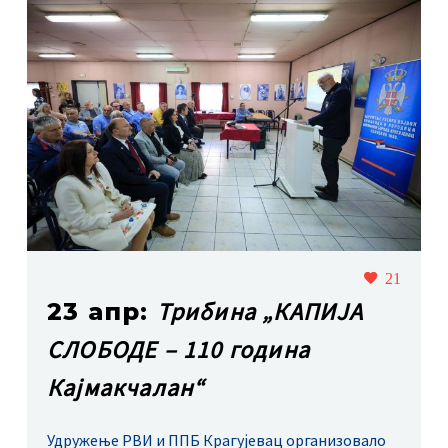
21
Трибина „КАПИЈА
23 апр:
СЛОБОДЕ – 110 година
Кајмакчалан“
Удружење РВИ и ППБ Крагујевац организовало