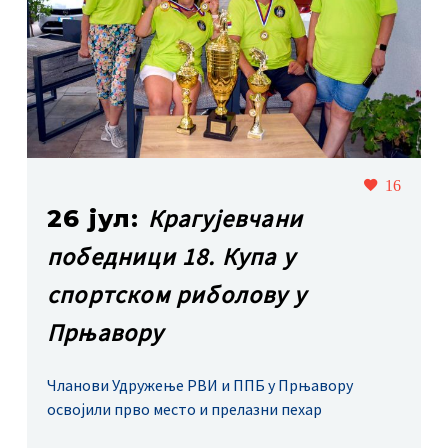
16
Крагујевчани
26 јул:
победници 18. Купа у
спортском риболову у
Прњавору
Чланови Удружење РВИ и ППБ у Прњавору
освојили прво место и прелазни пехар