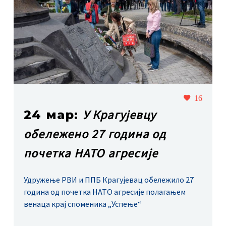
16
У Крагујевцу
24 мар:
обележено 27 година од
почетка НАТО агресије
Удружење РВИ и ППБ Крагујевац обележило 27
година од почетка НАТО агресије полагањем
венаца крај споменика „Успење“