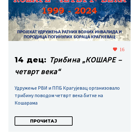
16
Трибина „КОШАРЕ –
14 дец:
четврт века“
Удружење РВИ и ППБ Крагујевац организовало
трибину поводом четврт века битке на
Кошарама
ПРОЧИТАЈ