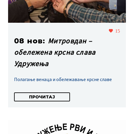
15
Митровдан –
08 нов:
обележена крсна слава
Удружења
Полагање венаца и обележавање крсне славе
ПРОЧИТАЈ