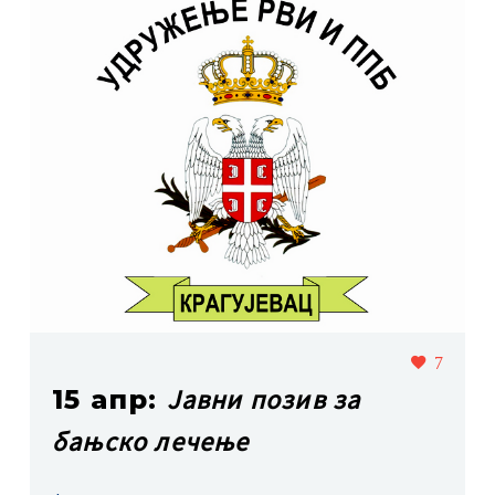
7
Јавни позив за
15 апр:
бањско лечење