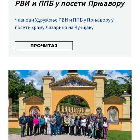
РВИ и ППБ у посети Прњавору
Чланови Удружење РВИ и ППБ у Прњавору у
посети храму Лазарица на Вучијаку
ПРОЧИТАЈ