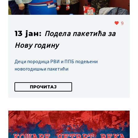
9
Подела пакетића за
13 јан:
Нову годину
Деци породица РВИ и ППБ подељени
новогодишњи пакетићи
ПРОЧИТАЈ