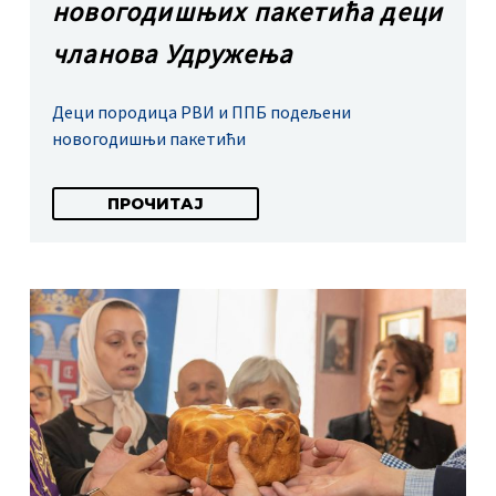
новогодишњих пакетића деци
чланова Удружења
Деци породица РВИ и ППБ подељени
новогодишњи пакетићи
ПРОЧИТАЈ