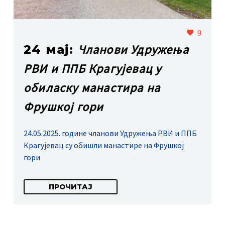
9
Чланови Удружења
24 мај:
РВИ и ППБ Крагујевац у
обиласку манастира на
Фрушкој гори
24.05.2025. године чланови Удружења РВИ и ППБ
Крагујевац су обишли манастире на Фрушкој
гори
ПРОЧИТАЈ