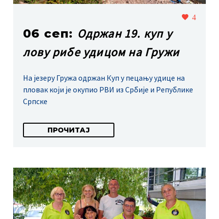
4
Одржан 19. куп у
06 сеп:
лову рибе удицом на Гружи
На језеру Гружа одржан Куп у пецању удице на
пловак који је окупио РВИ из Србије и Републике
Српске
ПРОЧИТАЈ