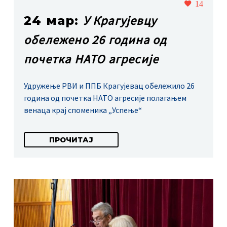
14
У Крагујевцу
24 мар:
обележено 26 година од
почетка НАТО агресије
Удружење РВИ и ППБ Крагујевац обележило 26
година од почетка НАТО агресије полагањем
венаца крај споменика „Успење“
ПРОЧИТАЈ