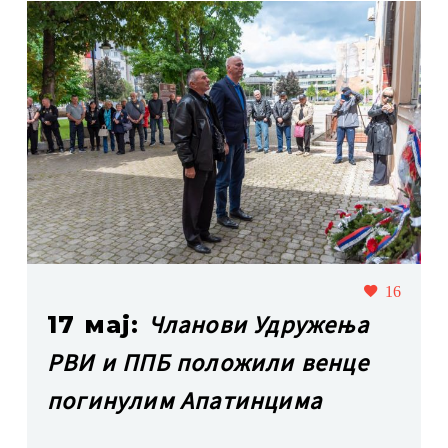
16
Чланови Удружења
17 мај:
РВИ и ППБ положили венце
погинулим Апатинцима