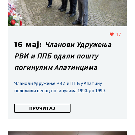
17
Чланови Удружења
16 мај:
РВИ и ППБ одали пошту
погинулим Апатинцима
Чланови Удружење РВИ и ППБ у Апатину
положили венац погинулима 1990. до 1999.
ПРОЧИТАЈ