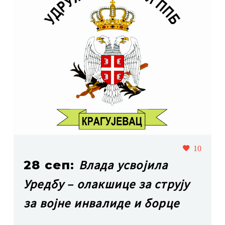
10
Влада усвојила
28 сеп:
Уредбу – олакшице за струју
за војне инвалиде и борце