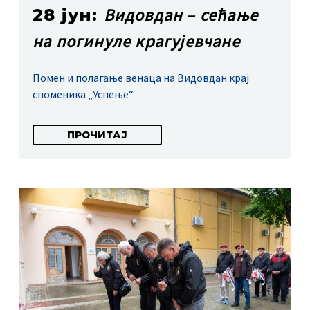
Видовдан – сећање
28 јун:
на погинуле крагујевчане
Помен и полагање венаца на Видовдан крај
споменика „Успење“
ПРОЧИТАЈ