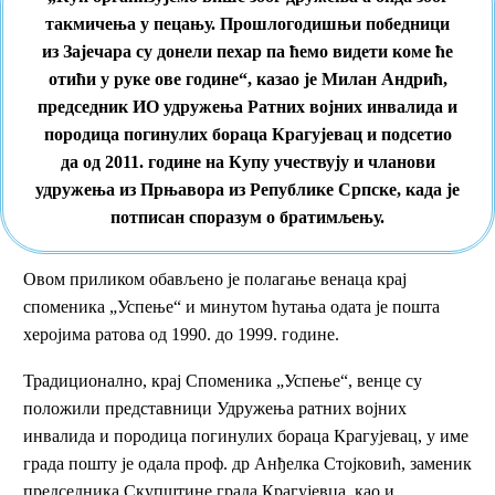
такмичења у пецању. Прошлогодишњи победници
из Зајечара су донели пехар па ћемо видети коме ће
отићи у руке ове године“, казао је Милан Андрић,
председник ИО удружења Ратних војних инвалида и
породица погинулих бораца Крагујевац и подсетио
да од 2011. године на Купу учествују и чланови
удружења из Прњавора из Републике Српске, када је
потписан споразум о братимљењу.
Овом приликом обављено је полагање венаца крај
споменика „Успење“ и минутом ћутања одата је пошта
херојима ратова од 1990. до 1999. године.
Традиционално, крај Споменика „Успење“, венце су
положили представници Удружења ратних војних
инвалида и породица погинулих бораца Крагујевац, у име
града пошту је одала проф. др Анђелка Стојковић, заменик
председника Скупштине града Крагујевца, као и