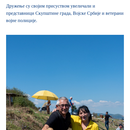
Дружење су својим присуством увеличали и
представници Скупштине града, Војске Србије и ветерани
војне полиције.