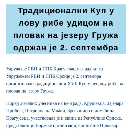
Традиционални Куп у
лову рибе удицом на
пловак на језеру Гружа
одржан је 2. септембра
Удружење РВИ и ППБ Крагујевац у сарадњи са
Удружењем РВИ и ППБ Србије је 2. септембра
организовало традиционални XVII Куп у пецању рибе на
пловак на језеру Гружа.
Поред домаћих учесника из Београда, Крушевца, Зајечара,
Прибоја, Петровца на Млави, Зрењанина и домаћина
Крагујевца, учествовала је и екипа из Републике Српске,
представници Борачке организације општине Прњавор.