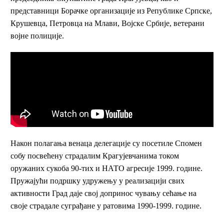
представници Борачке организације из Републике Српске,
Крушевца, Петровца на Млави, Војске Србије, ветерани
војне полиције.
Након полагања венаца делегације су посетиле Спомен
собу посвећену страдалим Крагујевчанима током
оружаних сукоба 90-тих и НАТО агресије 1999. године.
Пружајући подршку удружењу у реализацији свих
активности Град даје свој допринос чувању сећање на
своје страдале суграђане у ратовима 1990-1999. године.