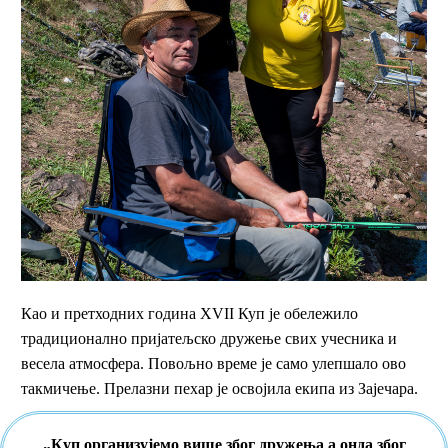
Као и претходних година XVII Куп је обележило
традиционално пријатељско дружење свих учесника и
весела атмосфера. Повољно време је само улепшало ово
такмичење. Прелазни пехар је освојила екипа из Зајечара.
„Куп организујемо више због дружења а онда због