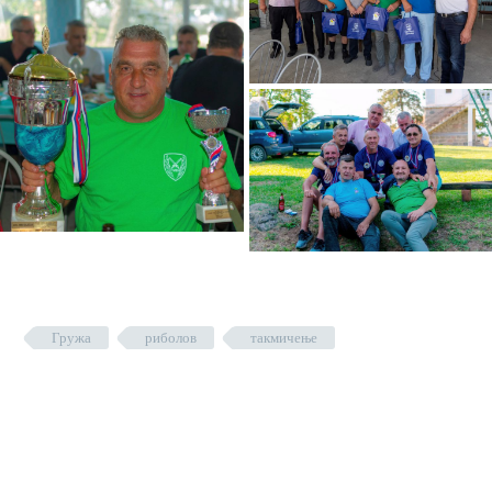
Гружа
риболов
такмичење