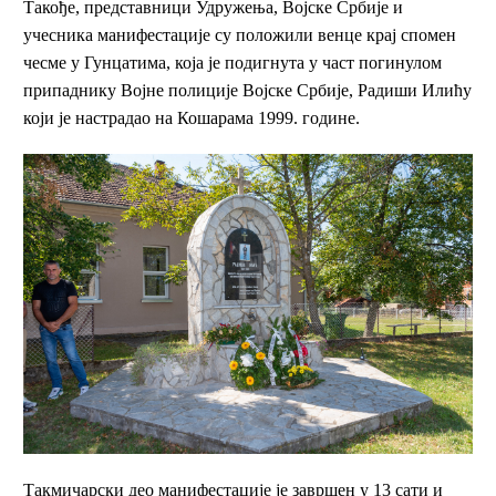
Такође, представници Удружења, Војске Србије и
учесника манифестације су положили венце крај спомен
чесме у Гунцатима, која је подигнута у част погинулом
припаднику Војне полиције Војске Србије, Радиши Илићу
који је настрадао на Кошарама 1999. године.
Такмичарски део манифестације је завршен у 13 сати и