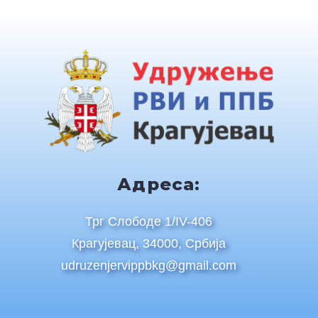
Адреса:
Трг Слободе 1/IV-406
Крагујевац, 34000, Србија
udruzenjervippbkg@gmail.com