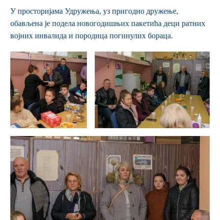
У просторијама Удружења, уз пригодно дружење,
обављена је подела новогодишњих пакетића деци ратних
војних инвалида и породица погинулих бораца.