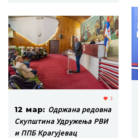
3
Одржана редовна
12 мар:
Скупштина Удружења РВИ
и ППБ Крагујевац