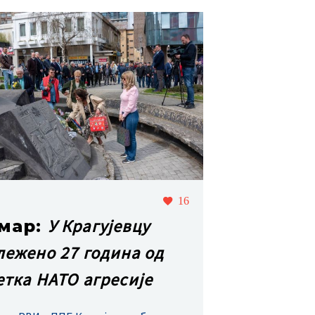
16
У Крагујевцу
 мар:
лежено 27 година од
етка НАТО агресије