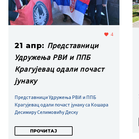
4
Представници
21 апр:
Удружења РВИ и ППБ
Крагујевац одали почаст
јунаку
Представници Удружења РВИ и ППБ
Крагујевац одали почаст јунаку са Кошара
Десимиру Селимовићу Деску
ПРОЧИТАЈ