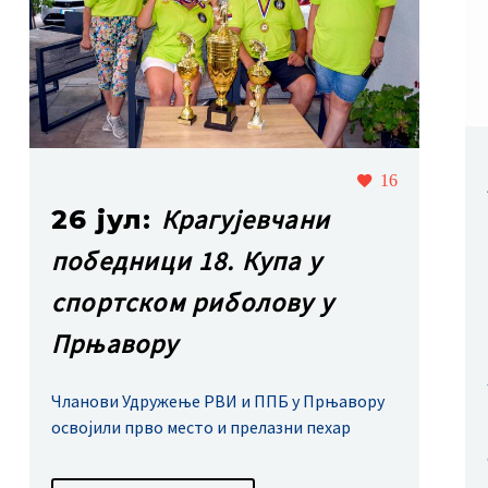
16
Крагујевчани
26 јул:
победници 18. Купа у
спортском риболову у
Прњавору
Чланови Удружење РВИ и ППБ у Прњавору
освојили прво место и прелазни пехар