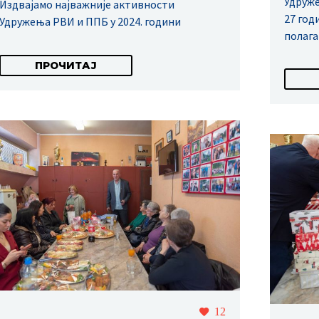
Удруже
Издвајамо најважније активности
27 год
Удружења РВИ и ППБ у 2024. години
полага
ПРОЧИТАЈ
12