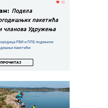
11
Подела
јан:
огодишњих пакетића
и чланова Удружења
породица РВИ и ППБ подељени
одишњи пакетићи
ПРОЧИТАЈ