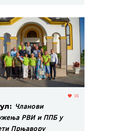
16
Чланови
јул:
ужења РВИ и ППБ у
ети Прњавору