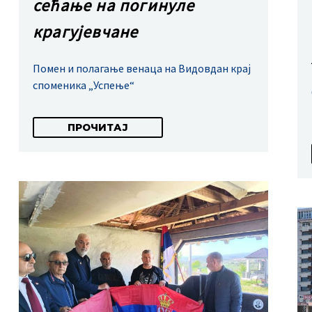
сећање на погинуле
крагујевчане
Помен и полагање венаца на Видовдан крај
споменика „Успење“
ПРОЧИТАЈ