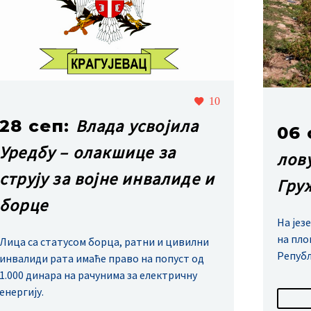
10
Влада усвојила
28 сеп:
06 
Уредбу – олакшице за
лов
струју за војне инвалиде и
Гру
борце
На јез
на пло
Лица са статусом борца, ратни и цивилни
Републ
инвалиди рата имаће право на попуст од
1.000 динара на рачунима за електричну
енергију.