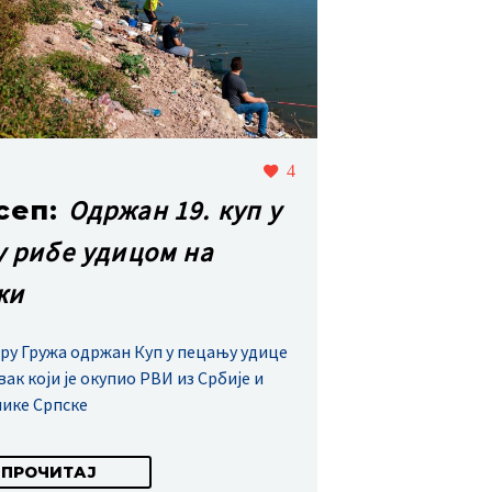
4
Одржан 19. куп у
сеп:
у рибе удицом на
жи
еру Гружа одржан Куп у пецању удице
вак који је окупио РВИ из Србије и
ике Српске
ПРОЧИТАЈ