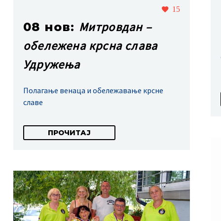
15
Митровдан –
08 нов:
обележена крсна слава
Удружења
Полагање венаца и обележавање крсне
славе
ПРОЧИТАЈ