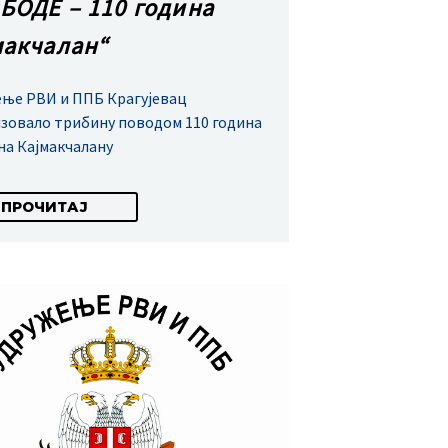
БОДЕ – 110 година
макчалан“
ње РВИ и ППБ Крагујевац
зовало трибину поводом 110 година
на Кајмакчалану
ПРОЧИТАЈ