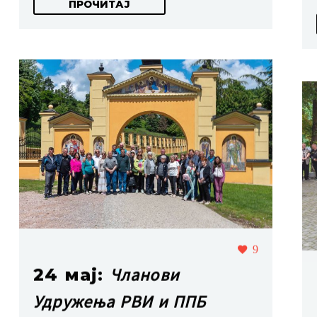
ПРОЧИТАЈ
9
Чланови
24 мај:
Удружења РВИ и ППБ