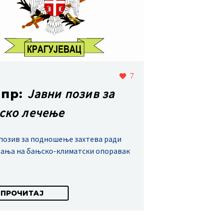
7
Јавни позив за
апр:
ско лечење
позив за подношење захтева ради
ања на бањско-климатски опоравак
ПРОЧИТАЈ