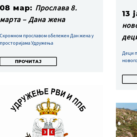
Прослава 8.
08 мар:
13 
марта – Дана жена
нов
дец
Скромном прославом обележен Дан жена у
просторијама Удружења
Деци 
новог
ПРОЧИТАЈ