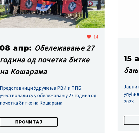
14
Обележавање 27
08 апр:
15 
година од почетка битке
бањ
на Кошарама
Јавни 
Представници Удружења РВИ и ППБ
упућив
учествовали су у обележавању 27 година од
2023.
почетка битке на Кошарама
ПРОЧИТАЈ