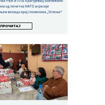
ње РВИ и ППБ Крагујевац обележило
ина од почетка НАТО агресије
њем венаца крај споменика „Успење“
ПРОЧИТАЈ