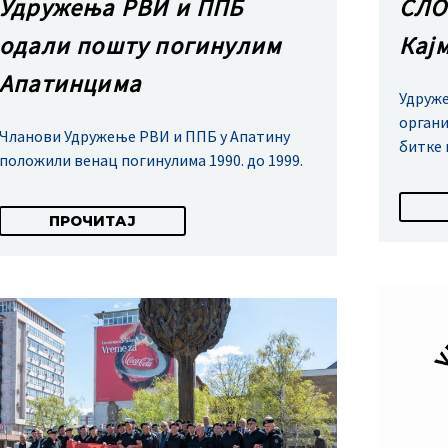
Удружења РВИ и ППБ
СЛО
одали пошту погинулим
Кај
Апатинцима
Удруже
органи
Чланови Удружење РВИ и ППБ у Апатину
битке 
положили венац погинулима 1990. до 1999.
ПРОЧИТАЈ