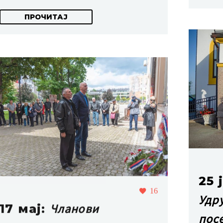
ПРОЧИТАЈ
25 
16
Удр
Чланови
17 мај:
пос