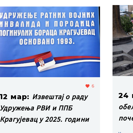
6
24
Извештај о раду
12 мар:
обе
Удружења РВИ и ППБ
поч
Крагујевац у 2025. години