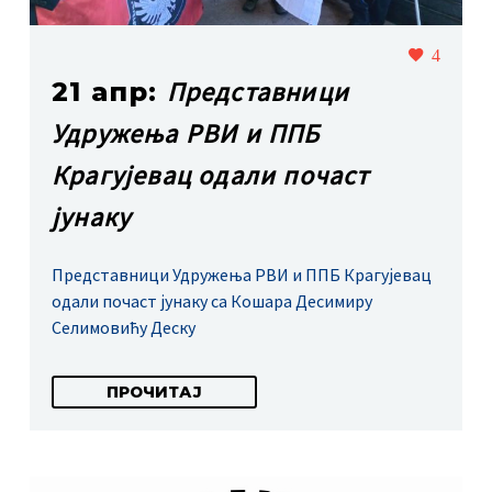
4
Представници
21 апр:
Удружења РВИ и ППБ
Крагујевац одали почаст
јунаку
Представници Удружења РВИ и ППБ Крагујевац
одали почаст јунаку са Кошара Десимиру
Селимовићу Деску
ПРОЧИТАЈ