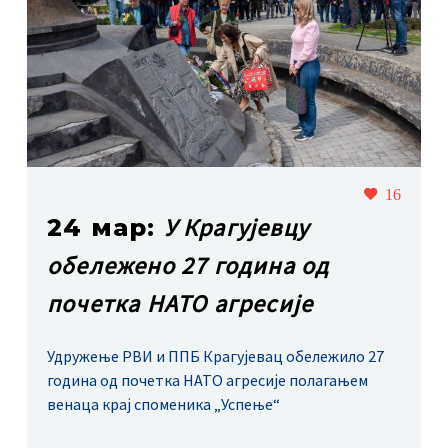
16
У Крагујевцу
24 мар:
обележено 27 година од
почетка НАТО агресије
Удружење РВИ и ППБ Крагујевац обележило 27
година од почетка НАТО агресије полагањем
венаца крај споменика „Успење“