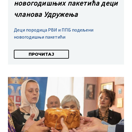
новогодишњих пакетића деци
чланова Удружења
Деци породица РВИ и ППБ подељени
новогодишњи пакетићи
ПРОЧИТАЈ