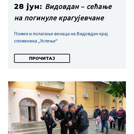
Видовдан – сећање
28 јун:
на погинуле крагујевчане
Помен и полагање венаца на Видовдан крај
споменика „Успење“
ПРОЧИТАЈ