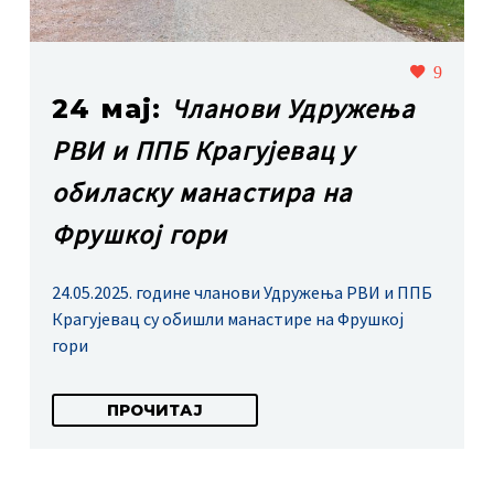
9
Чланови Удружења
24 мај:
РВИ и ППБ Крагујевац у
обиласку манастира на
Фрушкој гори
24.05.2025. године чланови Удружења РВИ и ППБ
Крагујевац су обишли манастире на Фрушкој
гори
ПРОЧИТАЈ