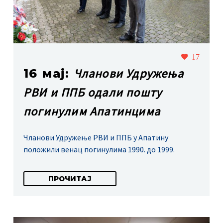
17
Чланови Удружења
16 мај:
РВИ и ППБ одали пошту
погинулим Апатинцима
Чланови Удружење РВИ и ППБ у Апатину
положили венац погинулима 1990. до 1999.
ПРОЧИТАЈ