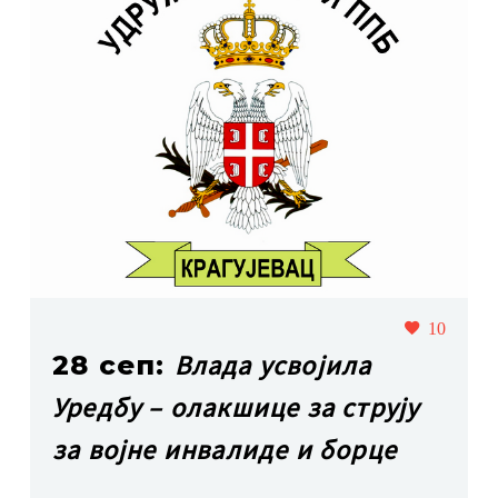
10
Влада усвојила
28 сеп:
Уредбу – олакшице за струју
за војне инвалиде и борце