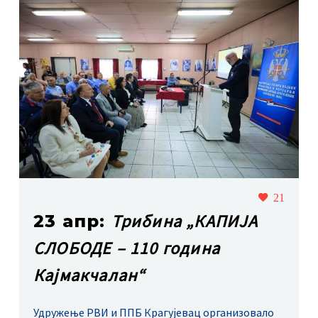
21
Трибина „КАПИЈА
23 апр:
СЛОБОДЕ – 110 година
Кајмакчалан“
Удружење РВИ и ППБ Крагујевац организовало