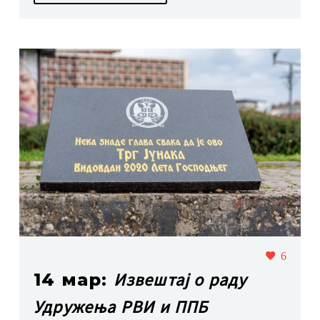
6
Извештај о раду
14 мар:
Удружења РВИ и ППБ