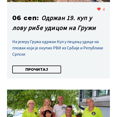
4
Одржан 19. куп у
06 сеп:
лову рибе удицом на Гружи
На језеру Гружа одржан Куп у пецању удице на
пловак који је окупио РВИ из Србије и Републике
Српске
ПРОЧИТАЈ