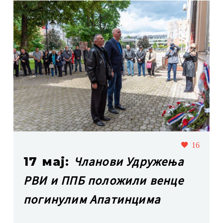
16
Чланови Удружења
17 мај:
РВИ и ППБ положили венце
погинулим Апатинцима