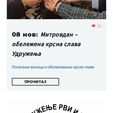
15
Митровдан –
08 нов:
обележена крсна слава
Удружења
Полагање венаца и обележавање крсне славе
ПРОЧИТАЈ