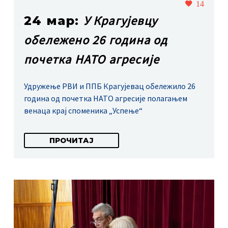
14
У Крагујевцу
24 мар:
обележено 26 година од
почетка НАТО агресије
Удружење РВИ и ППБ Крагујевац обележило 26
година од почетка НАТО агресије полагањем
венаца крај споменика „Успење“
ПРОЧИТАЈ