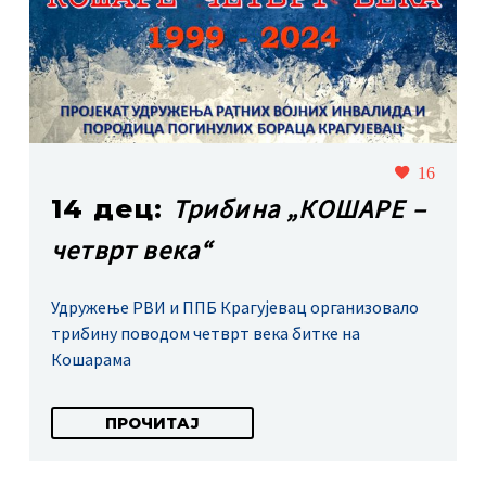
16
Трибина „КОШАРЕ –
14 дец:
четврт века“
Удружење РВИ и ППБ Крагујевац организовало
трибину поводом четврт века битке на
Кошарама
ПРОЧИТАЈ