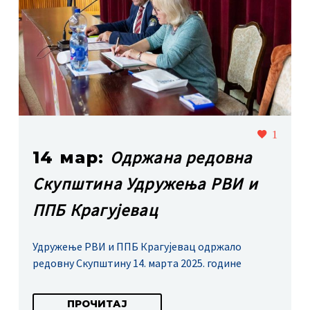
1
Одржана редовна
14 мар:
Скупштина Удружења РВИ и
ППБ Крагујевац
Удружење РВИ и ППБ Крагујевац одржало
редовну Скупштину 14. марта 2025. године
ПРОЧИТАЈ