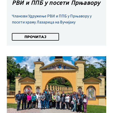
РВИ и ППБ у посети Прњавору
Чланови Удружење РВИ и ППБ у Прњавору у
посети храму Лазарица на Вучијаку
ПРОЧИТАЈ