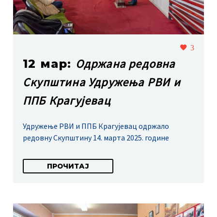
3
Одржана редовна
12 мар:
Скупштина Удружења РВИ и
ППБ Крагујевац
Удружење РВИ и ППБ Крагујевац одржало
редовну Скупштину 14. марта 2025. године
ПРОЧИТАЈ