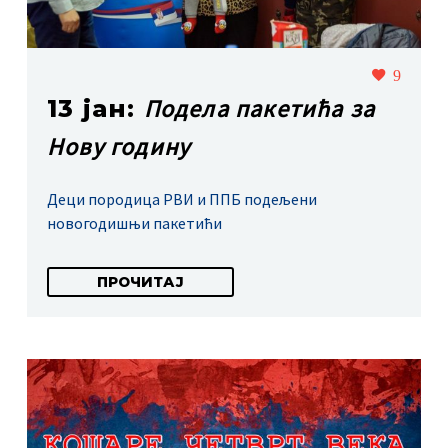
9
Подела пакетића за
13 јан:
Нову годину
Деци породица РВИ и ППБ подељени
новогодишњи пакетићи
ПРОЧИТАЈ