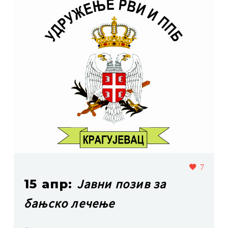
7
Јавни позив за
15 апр:
бањско лечење