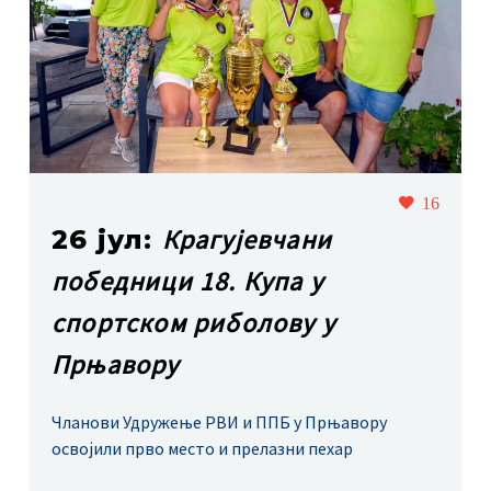
16
Крагујевчани
26 јул:
победници 18. Купа у
спортском риболову у
Прњавору
Чланови Удружење РВИ и ППБ у Прњавору
освојили прво место и прелазни пехар