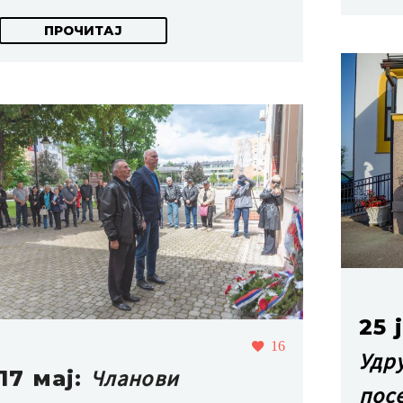
ПРОЧИТАЈ
25 
16
Удр
Чланови
17 мај:
пос