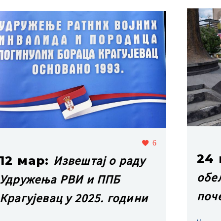
6
24
Извештај о раду
12 мар:
обе
Удружења РВИ и ППБ
поч
Крагујевац у 2025. години