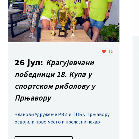
16
Крагујевчани
26 јул:
победници 18. Купа у
спортском риболову у
Прњавору
Чланови Удружење РВИ и ППБ у Прњавору
освојили прво место и прелазни пехар