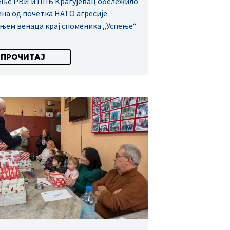
ње РВИ и ППБ Крагујевац обележило
ина од почетка НАТО агресије
њем венаца крај споменика „Успење“
ПРОЧИТАЈ