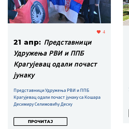
4
Представници
21 апр:
Удружења РВИ и ППБ
Крагујевац одали почаст
јунаку
Представници Удружења РВИ и ППБ
Крагујевац одали почаст јунаку са Кошара
Десимиру Селимовићу Деску
ПРОЧИТАЈ