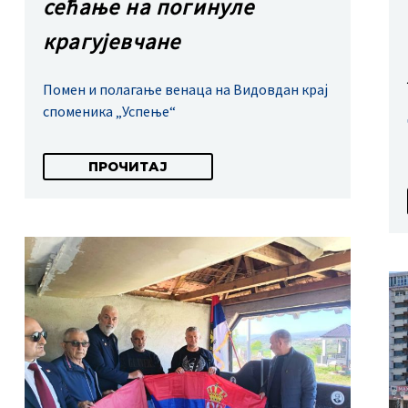
сећање на погинуле
крагујевчане
Помен и полагање венаца на Видовдан крај
споменика „Успење“
ПРОЧИТАЈ