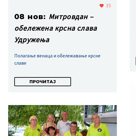
15
Митровдан –
08 нов:
обележена крсна слава
Удружења
Полагање венаца и обележавање крсне
славе
ПРОЧИТАЈ