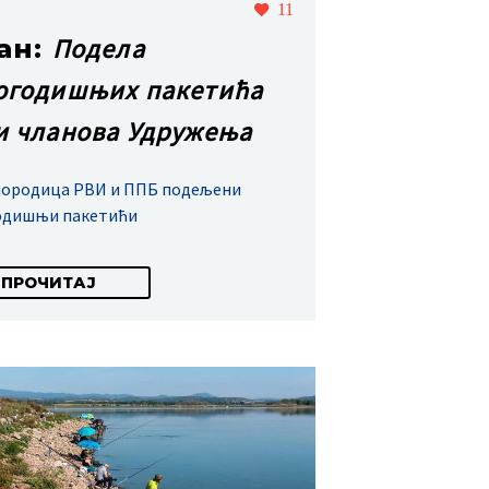
11
Подела
јан:
огодишњих пакетића
и чланова Удружења
породица РВИ и ППБ подељени
одишњи пакетићи
ПРОЧИТАЈ