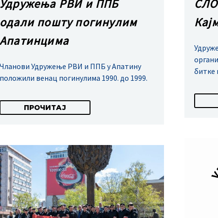
Удружења РВИ и ППБ
СЛО
одали пошту погинулим
Кај
Апатинцима
Удруже
органи
Чланови Удружење РВИ и ППБ у Апатину
битке 
положили венац погинулима 1990. до 1999.
ПРОЧИТАЈ