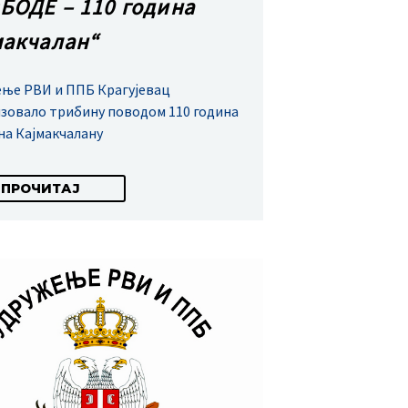
БОДЕ – 110 година
макчалан“
ње РВИ и ППБ Крагујевац
зовало трибину поводом 110 година
на Кајмакчалану
ПРОЧИТАЈ