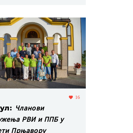
16
Чланови
јул:
ужења РВИ и ППБ у
ети Прњавору