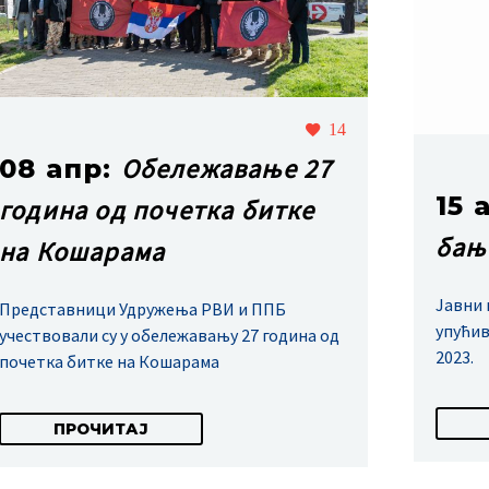
14
Обележавање 27
08 апр:
15 
година од почетка битке
бањ
на Кошарама
Јавни 
Представници Удружења РВИ и ППБ
упућив
учествовали су у обележавању 27 година од
2023.
почетка битке на Кошарама
ПРОЧИТАЈ