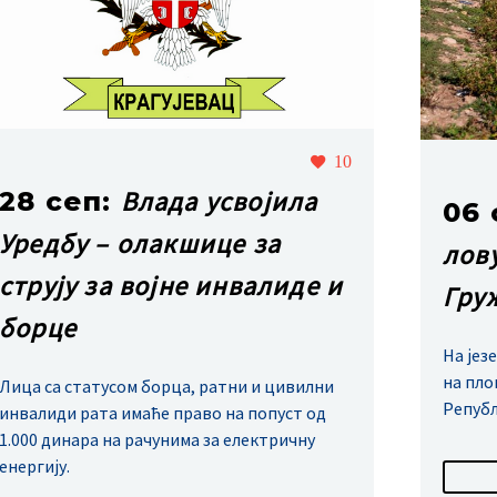
10
Влада усвојила
28 сеп:
06 
Уредбу – олакшице за
лов
струју за војне инвалиде и
Гру
борце
На јез
на пло
Лица са статусом борца, ратни и цивилни
Републ
инвалиди рата имаће право на попуст од
1.000 динара на рачунима за електричну
енергију.