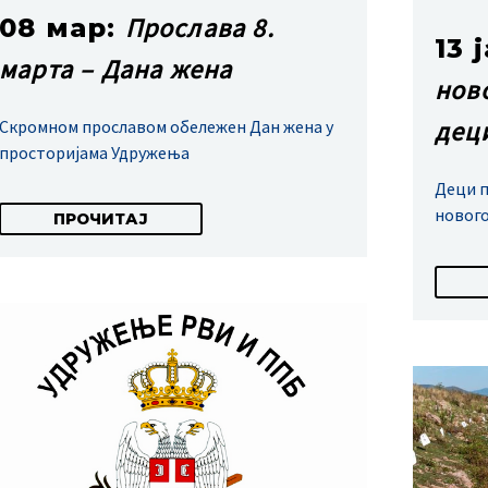
Прослава 8.
08 мар:
13 
марта – Дана жена
нов
дец
Скромном прославом обележен Дан жена у
просторијама Удружења
Деци 
новог
ПРОЧИТАЈ