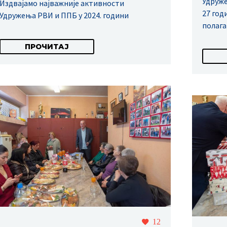
Удруже
Издвајамо најважније активности
27 год
Удружења РВИ и ППБ у 2024. години
полага
ПРОЧИТАЈ
12