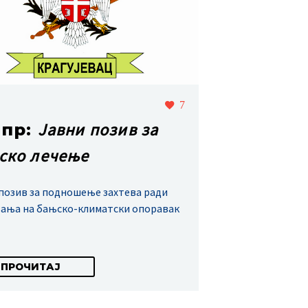
7
Јавни позив за
апр:
ско лечење
позив за подношење захтева ради
ања на бањско-климатски опоравак
ПРОЧИТАЈ