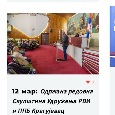
3
Одржана редовна
12 мар:
Скупштина Удружења РВИ
и ППБ Крагујевац