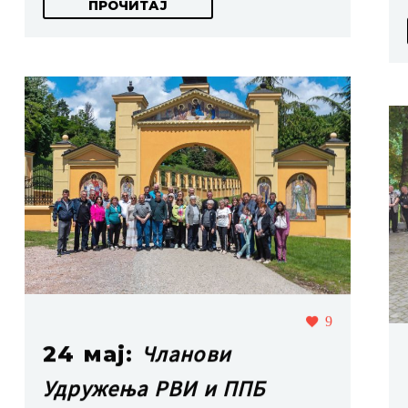
ПРОЧИТАЈ
9
Чланови
24 мај:
Удружења РВИ и ППБ