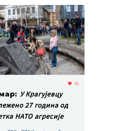
16
У Крагујевцу
 мар:
лежено 27 година од
етка НАТО агресије