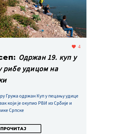
4
Одржан 19. куп у
сеп:
у рибе удицом на
жи
еру Гружа одржан Куп у пецању удице
вак који је окупио РВИ из Србије и
ике Српске
ПРОЧИТАЈ