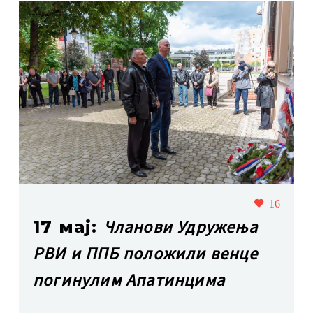
16
Чланови Удружења
17 мај:
РВИ и ППБ положили венце
погинулим Апатинцима