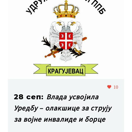
10
Влада усвојила
28 сеп:
Уредбу – олакшице за струју
за војне инвалиде и борце