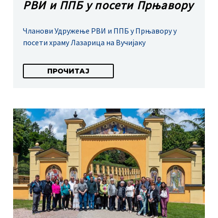
РВИ и ППБ у посети Прњавору
Чланови Удружење РВИ и ППБ у Прњавору у
посети храму Лазарица на Вучијаку
ПРОЧИТАЈ