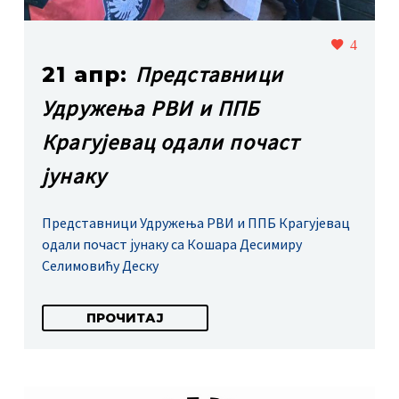
4
Представници
21 апр:
Удружења РВИ и ППБ
Крагујевац одали почаст
јунаку
Представници Удружења РВИ и ППБ Крагујевац
одали почаст јунаку са Кошара Десимиру
Селимовићу Деску
ПРОЧИТАЈ