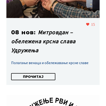
15
Митровдан –
08 нов:
обележена крсна слава
Удружења
Полагање венаца и обележавање крсне славе
ПРОЧИТАЈ