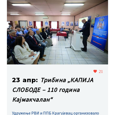
21
Трибина „КАПИЈА
23 апр:
СЛОБОДЕ – 110 година
Кајмакчалан“
Удружење РВИ и ППБ Крагујевац организовало