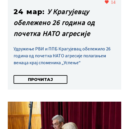
14
У Крагујевцу
24 мар:
обележено 26 година од
почетка НАТО агресије
Удружење РВИ и ППБ Крагујевац обележило 26
година од почетка НАТО агресије полагањем
венаца крај споменика „Успење“
ПРОЧИТАЈ