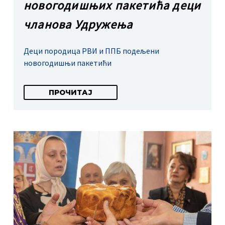
новогодишњих пакетића деци
чланова Удружења
Деци породица РВИ и ППБ подељени
новогодишњи пакетићи
ПРОЧИТАЈ