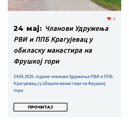
9
Чланови Удружења
24 мај:
РВИ и ППБ Крагујевац у
обиласку манастира на
Фрушкој гори
24.05.2025. године чланови Удружења РВИ и ППБ
Крагујевац су обишли манастире на Фрушкој
гори
ПРОЧИТАЈ