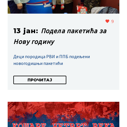
9
Подела пакетића за
13 јан:
Нову годину
Деци породица РВИ и ППБ подељени
новогодишњи пакетићи
ПРОЧИТАЈ