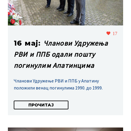
17
Чланови Удружења
16 мај:
РВИ и ППБ одали пошту
погинулим Апатинцима
Чланови Удружење РВИ и ППБ у Апатину
положили венац погинулима 1990. до 1999.
ПРОЧИТАЈ