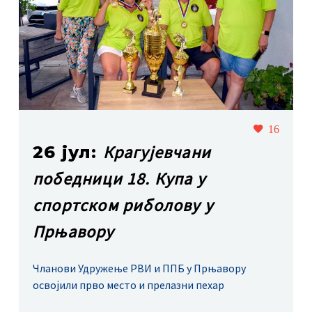
16
Крагујевчани
26 јул:
победници 18. Купа у
спортском риболову у
Прњавору
Чланови Удружење РВИ и ППБ у Прњавору
освојили прво место и прелазни пехар