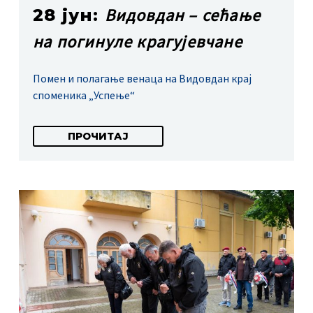
Видовдан – сећање
28 јун:
на погинуле крагујевчане
Помен и полагање венаца на Видовдан крај
споменика „Успење“
ПРОЧИТАЈ