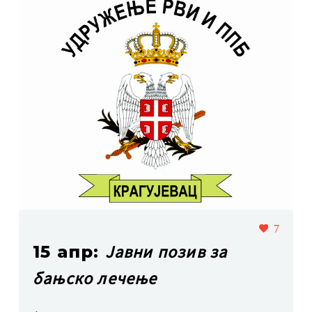
7
Јавни позив за
15 апр:
бањско лечење