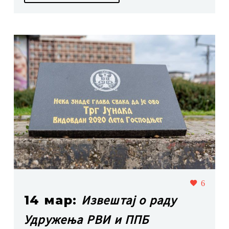
6
Извештај о раду
14 мар:
Удружења РВИ и ППБ