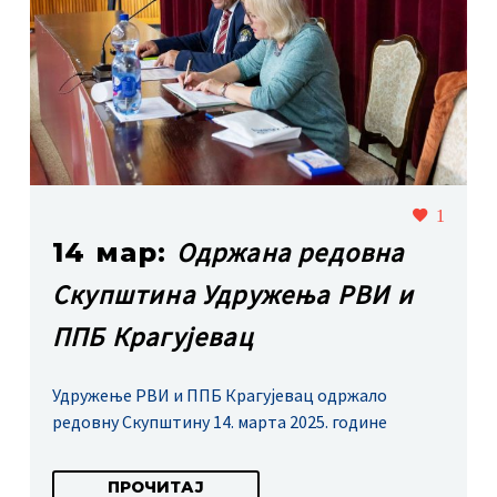
1
Одржана редовна
14 мар:
Скупштина Удружења РВИ и
ППБ Крагујевац
Удружење РВИ и ППБ Крагујевац одржало
редовну Скупштину 14. марта 2025. године
ПРОЧИТАЈ