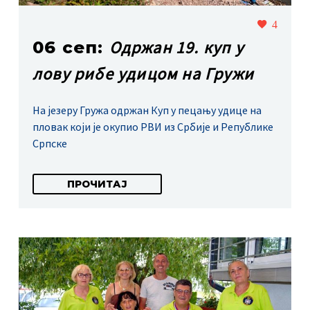
4
Одржан 19. куп у
06 сеп:
лову рибе удицом на Гружи
На језеру Гружа одржан Куп у пецању удице на
пловак који је окупио РВИ из Србије и Републике
Српске
ПРОЧИТАЈ