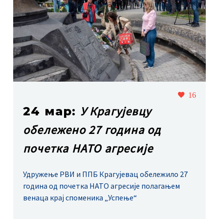
16
У Крагујевцу
24 мар:
обележено 27 година од
почетка НАТО агресије
Удружење РВИ и ППБ Крагујевац обележило 27
година од почетка НАТО агресије полагањем
венаца крај споменика „Успење“