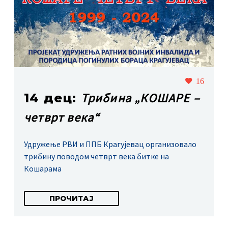
16
Трибина „КОШАРЕ –
14 дец:
четврт века“
Удружење РВИ и ППБ Крагујевац организовало
трибину поводом четврт века битке на
Кошарама
ПРОЧИТАЈ