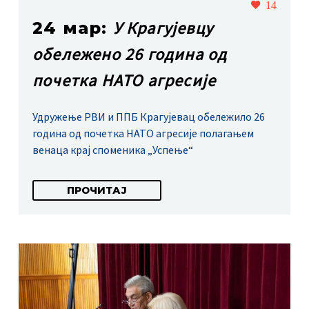
14
У Крагујевцу
24 мар:
обележено 26 година од
почетка НАТО агресије
Удружење РВИ и ППБ Крагујевац обележило 26
година од почетка НАТО агресије полагањем
венаца крај споменика „Успење“
ПРОЧИТАЈ