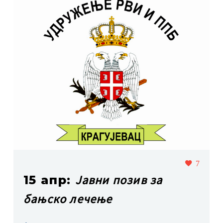
7
Јавни позив за
15 апр:
бањско лечење