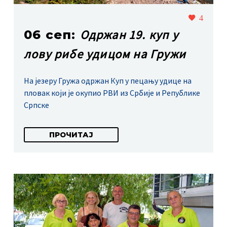
4
Одржан 19. куп у
06 сеп:
лову рибе удицом на Гружи
На језеру Гружа одржан Куп у пецању удице на
пловак који је окупио РВИ из Србије и Републике
Српске
ПРОЧИТАЈ