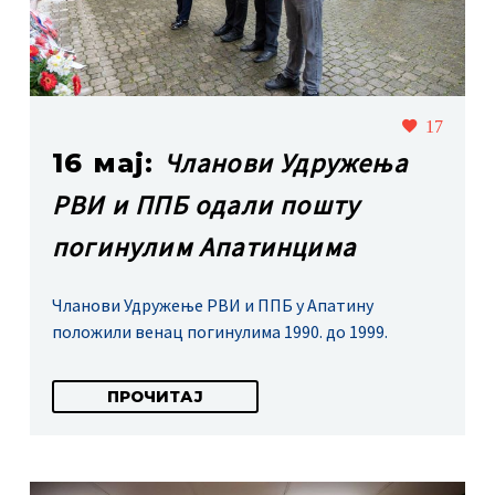
17
Чланови Удружења
16 мај:
РВИ и ППБ одали пошту
погинулим Апатинцима
Чланови Удружење РВИ и ППБ у Апатину
положили венац погинулима 1990. до 1999.
ПРОЧИТАЈ