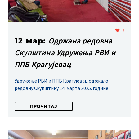
3
Одржана редовна
12 мар:
Скупштина Удружења РВИ и
ППБ Крагујевац
Удружење РВИ и ППБ Крагујевац одржало
редовну Скупштину 14. марта 2025. године
ПРОЧИТАЈ