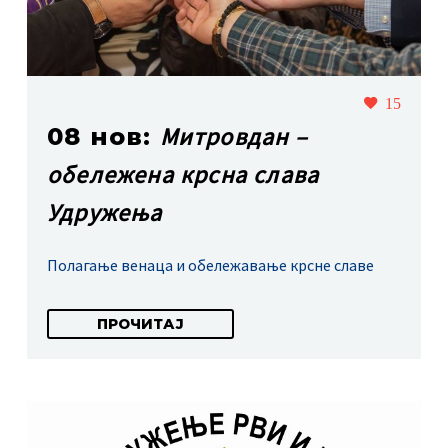
15
Митровдан –
08 нов:
обележена крсна слава
Удружења
Полагање венаца и обележавање крсне славе
ПРОЧИТАЈ