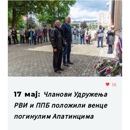
16
Чланови Удружења
17 мај:
РВИ и ППБ положили венце
погинулим Апатинцима