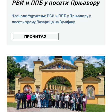
РВИ и ППБ у посети Прњавору
Чланови Удружење РВИ и ППБ у Прњавору у
посети храму Лазарица на Вучијаку
ПРОЧИТАЈ