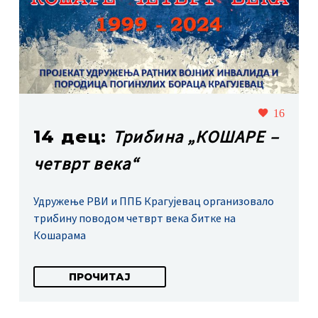
16
Трибина „КОШАРЕ –
14 дец:
четврт века“
Удружење РВИ и ППБ Крагујевац организовало
трибину поводом четврт века битке на
Кошарама
ПРОЧИТАЈ