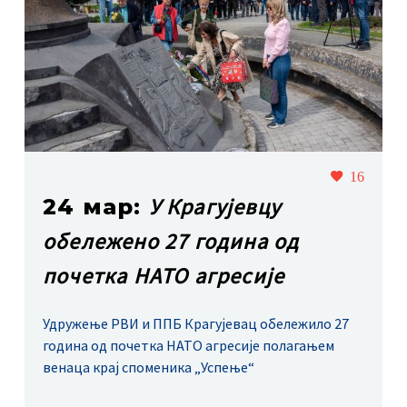
16
У Крагујевцу
24 мар:
обележено 27 година од
почетка НАТО агресије
Удружење РВИ и ППБ Крагујевац обележило 27
година од почетка НАТО агресије полагањем
венаца крај споменика „Успење“