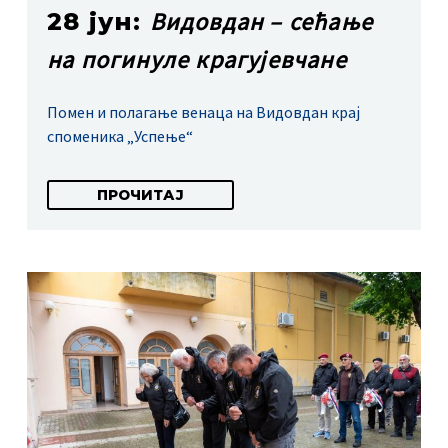
Видовдан – сећање
28 јун:
на погинуле крагујевчане
Помен и полагање венаца на Видовдан крај
споменика „Успење“
ПРОЧИТАЈ