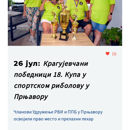
16
Крагујевчани
26 јул:
победници 18. Купа у
спортском риболову у
Прњавору
Чланови Удружење РВИ и ППБ у Прњавору
освојили прво место и прелазни пехар