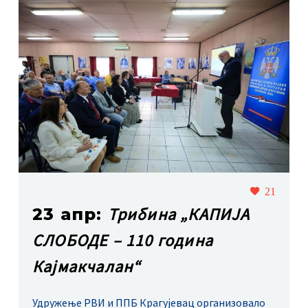
21
Трибина „КАПИЈА
23 апр:
СЛОБОДЕ – 110 година
Кајмакчалан“
Удружење РВИ и ППБ Крагујевац организовало