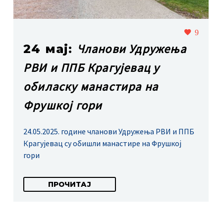
9
Чланови Удружења
24 мај:
РВИ и ППБ Крагујевац у
обиласку манастира на
Фрушкој гори
24.05.2025. године чланови Удружења РВИ и ППБ
Крагујевац су обишли манастире на Фрушкој
гори
ПРОЧИТАЈ