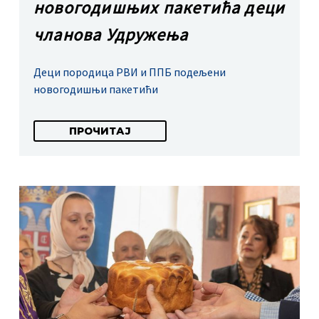
новогодишњих пакетића деци
чланова Удружења
Деци породица РВИ и ППБ подељени
новогодишњи пакетићи
ПРОЧИТАЈ