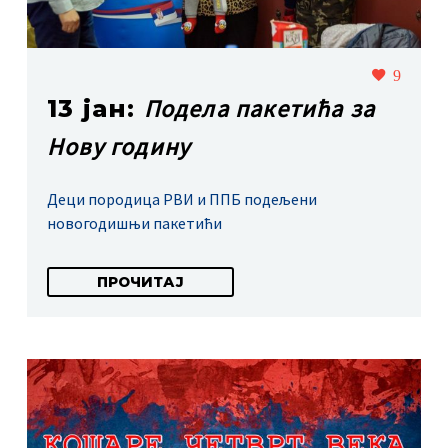
9
Подела пакетића за
13 јан:
Нову годину
Деци породица РВИ и ППБ подељени
новогодишњи пакетићи
ПРОЧИТАЈ