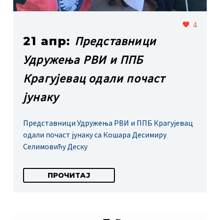
4
Представници
21 апр:
Удружења РВИ и ППБ
Крагујевац одали почаст
јунаку
Представници Удружења РВИ и ППБ Крагујевац
одали почаст јунаку са Кошара Десимиру
Селимовићу Деску
ПРОЧИТАЈ