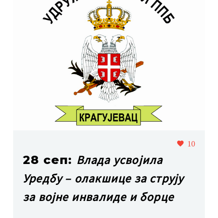
10
Влада усвојила
28 сеп:
Уредбу – олакшице за струју
за војне инвалиде и борце