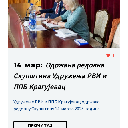
1
Одржана редовна
14 мар:
Скупштина Удружења РВИ и
ППБ Крагујевац
Удружење РВИ и ППБ Крагујевац одржало
редовну Скупштину 14. марта 2025. године
ПРОЧИТАЈ