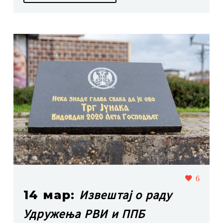
6
Извештај о раду
14 мар:
Удружења РВИ и ППБ